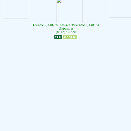
Тел (8512)440289 440324 Факс (8512)440324
Дирекция
(8512)732220